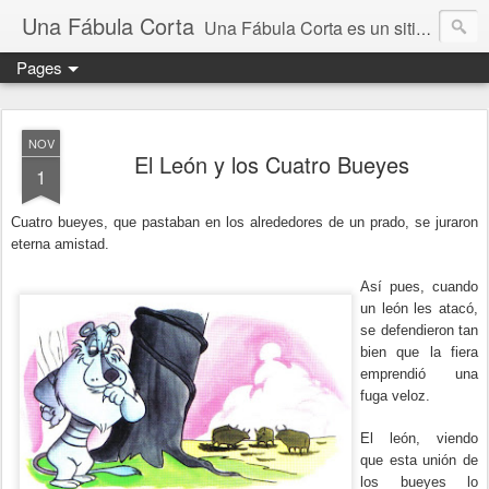
Una Fábula Corta
Una Fábula Corta es un sitio donde se publican fábulas de Esopo, Martincho, Samaniego y de Iriarte, todas ellas tienen su propia moraleja
Pages
NOV
El León y los Cuatro Bueyes
1
Cuatro bueyes, que pastaban en los alrededores de un prado, se juraron
eterna amistad.
Así pues, cuando
un león les atacó,
se defendieron tan
bien que la fiera
emprendió una
fuga veloz.
El león, viendo
que esta unión de
los bueyes lo