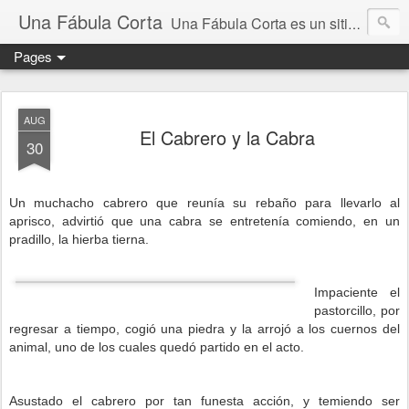
Una Fábula Corta
Una Fábula Corta es un sitio donde se publican fábulas de Esopo, Martincho, Samaniego y de Iriarte, todas ellas tienen su propia moraleja
Pages
AUG
El Cabrero y la Cabra
30
Un muchacho cabrero que reunía su rebaño para llevarlo al
aprisco, advirtió que una cabra se entretenía comiendo, en un
pradillo, la hierba tierna.
Impaciente el
pastorcillo, por
regresar a tiempo, cogió una piedra y la arrojó a los cuernos del
animal, uno de los cuales quedó partido en el acto.
Asustado el cabrero por tan funesta acción, y temiendo ser