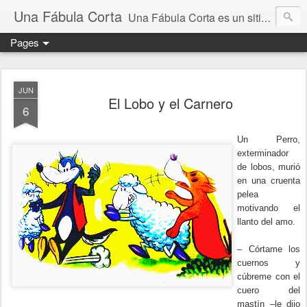
Una Fábula Corta
Una Fábula Corta es un sitio donde se publican fábulas de Esopo, Martincho, Samaniego y de Iriarte, todas ellas tienen su propia moraleja
Pages
JUN
El Lobo y el Carnero
6
Un Perro,
exterminador
de lobos, murió
en una cruenta
pelea
motivando el
llanto del amo.
– Córtame los
cuernos y
cúbreme con el
cuero del
mastín –le dijo