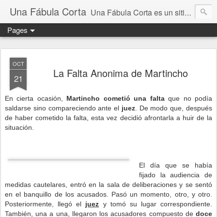
Una Fábula Corta
Una Fábula Corta es un sitio donde se publican fábulas de Esopo, Martincho, Samaniego y de Iriarte, todas ellas tienen su propia moraleja
Pages
OCT
La Falta Anonima de Martincho
21
En cierta ocasión,
Martincho cometió una falta
que no podía
saldarse sino compareciendo ante el
juez
. De modo que, después
de haber cometido la falta, esta vez decidió afrontarla a huir de la
situación.
El día que se había
fijado la audiencia de
medidas cautelares, entró en la sala de deliberaciones y se sentó
en el banquillo de los acusados. Pasó un momento, otro, y otro.
Posteriormente, llegó el
juez
y tomó su lugar correspondiente.
También, una a una, llegaron los acusadores compuesto de
doce