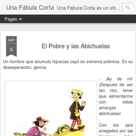
Una Fábula Corta
Una Fábula Corta es un sitio donde se publican fábulas de Esopo, Martincho, Samaniego y de Iriarte, todas ellas tienen su propia moraleja
Pages
MAY
El Pobre y las Abichuelas
6
Un hombre que acumuló riquezas cayó en extrema pobreza. En su
desesperación, gemía:
- ¡Ay de mi!
¡Después de ser
tan rico, tener
que alimentarme
con estas
amargas
abichuelas!
Con los ojos
anegados por las